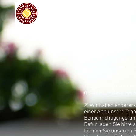
Home
Die Corona-Pandemie e
Der Tennisclub hat di
Gästen, Clubmitgliede
1) Dazu haben wir eine
gehalten, sodass Sie 
2) Wir haben andererse
einer App unsere Tenn
Benachrichtigungsfunk
Dafür laden Sie bitte 
können Sie unserem Po