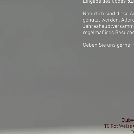
Eingabe des Codes
5Z
Natürlich sind diese A
genutzt werden. Allerd
Jahreshauptversammlun
regelmäßiges Besuch
Geben Sie uns gerne F
Clubv
TC Rot Weiss 
F