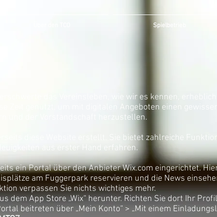
Über den TCO
Spielbetrieb
rschwerte das Vereinsleben, wie wir es kennen, erheblich
ese Zeit genutzt, um mit digitalen Angeboten einen gewiss
rn und der Vorstandschaft herzustellen.
rseits diese Website erstellt. Sie bietet zahlreiche Funkti
Neuigkeiten aus erster Hand erfahren.
its ein Portal über den Anbieter Wix.com eingerichtet. Hie
isplätze am Fuggerpark reservieren und die News einsehe
tion verpassen Sie nichts wichtiges mehr.
aus dem App Store „Wix“ herunter. Richten Sie dort Ihr Profi
rtal beitreten über „Mein Konto“ > „Mit einem Einladungsl