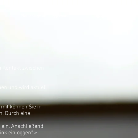
Anmelden
Platzanlage am Fuggerpark
.
en Kontakt zwischen
onen und wird aktuell
rmit können Sie in
n. Durch eine
l ein. Anschließend
ink einloggen“ >