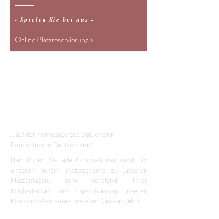
- Spielen Sie bei uns -
Online Platzreservierung >
Herzlich
Willkommen...
... auf der Homepage des südlichsten
Tennisclubs in Deutschland!
Hier finden Sie alle Informationen rund um
unseren Verein, insbesondere zu unseren
Platzanlagen, dem Vorstand, Ihrer
Mitgliedschaft, zum Jugendtraining, unseren
Mannschaften sowie unserem Gästeangebot.