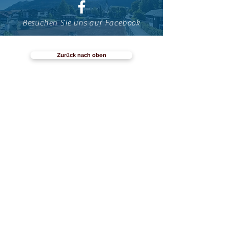
Besuchen Sie uns auf Facebook
Zurück nach oben
Clubverwaltung:
TC Rot Weiss Oberstdorf
Fuggerstr. 4
87561 Oberstdorf
Tennisplätze am Fuggerpark:
Fuggerstr. 4
87561 Oberstdorf
info@tennisclub-oberstdorf.de