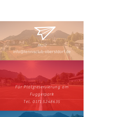
Mail
info@tennisclub-oberstdorf.de
Für Platzreservierung am
Fuggerpark
Tel. 0171
5248635